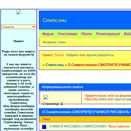
Симпсоны
Форум
Участники
Поиск
Регистрация
Во
Привет
Активные темы
Рады всех вас видеть
на нашем форуме!!))
Привет, Гость!
Войдите
или
зарегистрируйтесь
.
У нас вы можете
»
Симпсоны
»
О Сиимпсооонах.СМОТРИТЕ!УЧИМ
научиться рисовать
Симпсонов(не на 100%
процентов, но хотя бы
основное)еще вы
сможете узнать
больше о об этой
Информационное табло
забавной семейке, а
также скачать
некоторые серии из
Приветствуем тебя на форуме,
многосерийного
Просьба
войти
или
зарегистри
мультфильма
Симпсоны)
Страница:
1
Наш форум вообщем
посвящен веселой
О Сиимпсооонах.СМОТРИТЕ!УЧИМСЯ РИСОВАТЬ
семейке Симпсонов
живущей в мирном
городке под названием
Тема
Спрингфилд. Члены
семьи: Лиза -
УЧИМСЯ РИСОВАТЬ СИМПСОНОВ!!!
Лиза Симпсон
маленькая зазнайка