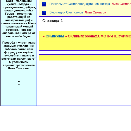
Барт - маленький
Приколы от Симпсонов))))пишем ниже))
Лиза Симпс
хулиган Мардж -
справедливая, добрая,
милая домохозяйка
Википедия Симпсонов
Лиза Симпсон
Гомер - толстячок,
работающий на
электростанции) и
Страница:
1
самая маленькая Мэгги
- маленький умный
ребенок, нередко
спасающая Гомера от
»
Симпсоны
»
О Сиимпсооонах.СМОТРИТЕ!УЧИМ
какой либо беды.
Просьба к участникам
форума: умоляю, не
забрасывайте наш
форум, участвуйте,
голосуйте, пишите и
всего вам наилучшего))
С уважением
администратор сайта
Лиза Симпсон.
--
--
.